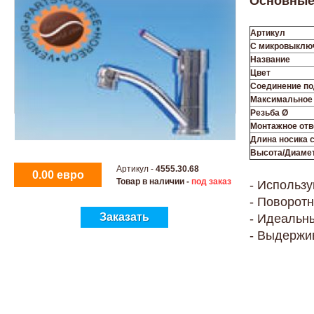
Основные 
Артикул
С микровыклю
Название
Цвет
Соединение по
Максимальное 
Резьба
Ø
Монтажное отв
Длина носика с
Высота/Диаме
Артикул -
4555.30.68
0.00 евро
Товар в наличии -
под заказ
- Использ
- Поворотн
Заказать
- Идеальны
- Выдержи