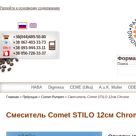
Перейти к основному содержанию
English
Українська
Русский
+38(044)489-50-80
+38 067-403-33-73
+38 093-944-33-11
+38 050-728-33-37
Форма
Поиск
HABA
Digmesa
CEME (Ulka)
A.u.K. Muller
OD
Главная
»
Прдукция
»
Comet-Pumpen
» Смеситель Comet STILO 12см Chrome
Смеситель Comet STILO 12см Chro