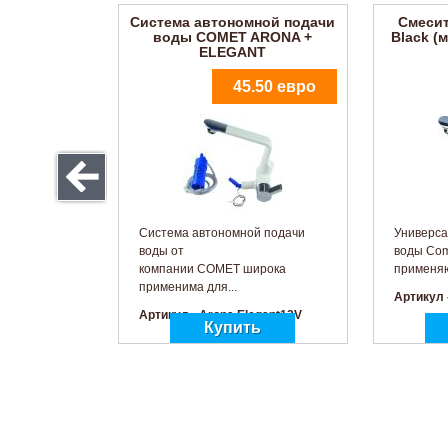
Система автономной подачи
Смеси
воды COMET ARONA +
Black (
ELEGANT
45.50 евро
Система автономной подачи
Универса
воды от
воды Com
компании COMET широка
применяют
применима для...
Артикул 
Артикул - Arona Elegant12V
Фильтр для погружных
Сист
насосов COMET VIP, VIP-
воды
PLUS
3.50 евро