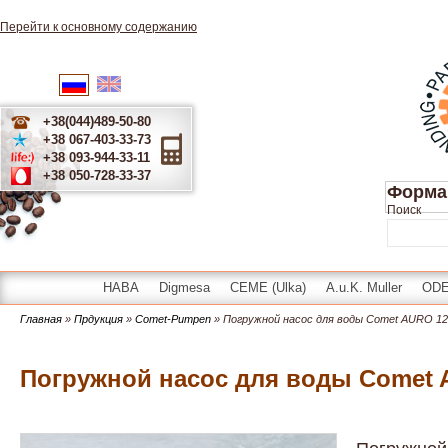
Перейти к основному содержанию
English
Українська
Русский
+38(044)489-50-80
+38 067-403-33-73
+38 093-944-33-11
+38 050-728-33-37
Форма
Поиск
HABA
Digmesa
CEME (Ulka)
A.u.K. Muller
OD
Главная
»
Прдукция
»
Comet-Pumpen
» Погружной насос для воды Comet AURO 1
Погружной насос для воды Comet 