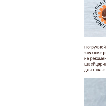
Погружной
«сухом» 
не рекоме
Швейцарии
для откач