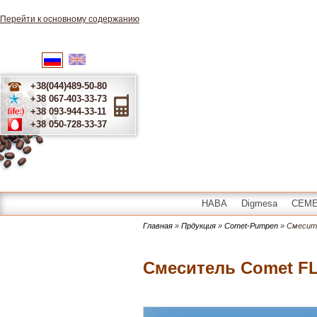
Перейти к основному содержанию
English
Українська
Русский
+38(044)489-50-80
+38 067-403-33-73
+38 093-944-33-11
+38 050-728-33-37
HABA
Digmesa
CEME 
Главная
»
Прдукция
»
Comet-Pumpen
» Смесит
Смеситель Comet 