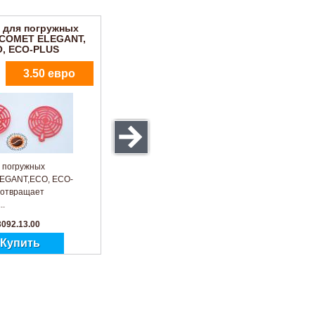
 для погружных
 COMET ELEGANT,
, ECO-PLUS
3.50 евро
 погружных
LEGANT,ECO, ECO-
отвращает
..
3092.13.00