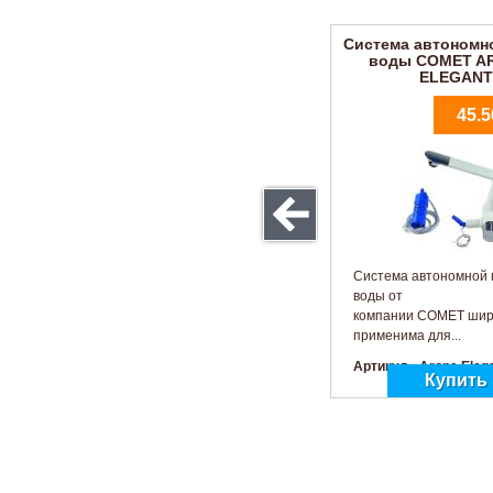
Система автономн
воды COMET A
ELEGANT
45.5
Система автономной 
воды от
компании COMET шир
применима для...
Артикул - Arona Eleg
Фильтр для 
насосов COME
PL