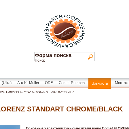
Форма поиска
Поиск
(Ulka)
A.u.K. Muller
ODE
Comet-Pumpen
Монтаж
Запчасти
ель Comet FLORENZ STANDART CHROME/BLACK
FLORENZ STANDART CHROME/BLACK
Основные характеристики смесителя воды Comet FLOREN