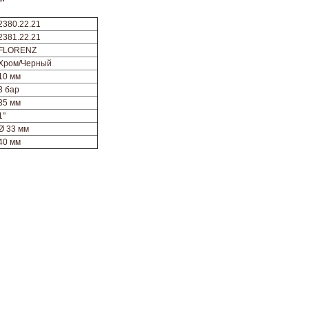
2380.22.21
2381.22.21
FLORENZ
Хром/Черный
10 мм
3 бар
35 мм
1"
Ø 33 мм
40 мм