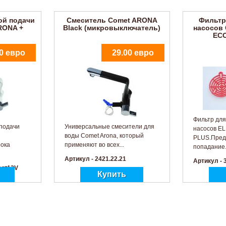
ой подачи
Смеситель Comet ARONA
Фильтр
RONA +
Black (микровыключатель)
насосов
ECO
0 евро
29.00 евро
Фильтр для
подачи
Универсальные смесители для
насосов E
воды Comet Arona, который
PLUS.Пред
ока
применяют во всех...
попадание.
Артикул - 2421.22.21
Артикул - 
ant12V
погружных
Система автономной подачи
T VIP, VIP-
воды COMET NOVO SUPER +
US
ECO PLUS
3.50 евро
45.00 евро