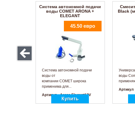
Система автономной подачи
Смеси
воды COMET ARONA +
Black (
ELEGANT
45.50 евро
Система автономной подачи
Универса
воды от
воды Com
компании COMET широка
применяют
применима для...
Артикул 
Артикул - Arona Elegant12V
Фильтр для погружных
Сист
насосов COMET VIP, VIP-
воды
PLUS
3.50 евро