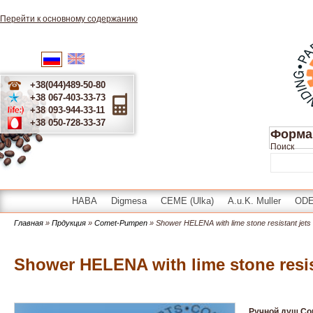
Перейти к основному содержанию
English
Українська
Русский
+38(044)489-50-80
+38 067-403-33-73
+38 093-944-33-11
+38 050-728-33-37
Форма
Поиск
HABA
Digmesa
CEME (Ulka)
A.u.K. Muller
OD
Главная
»
Прдукция
»
Comet-Pumpen
» Shower HELENA with lime stone resistant jets
Shower HELENA with lime stone resis
Ручной душ C