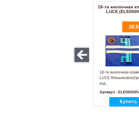
18-ти кнопочная к
LUCE (ELE0000
28.9
18-ти кнопочная клав
LUCE RheavendorsОр
код...
Артикул - ELE00009
Кнопка п
1