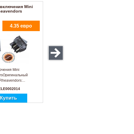
 включения Mini
eavendors
4.35 евро
ючения Mini
rsОригинальный
Rheavendors:...
 ELE0002014