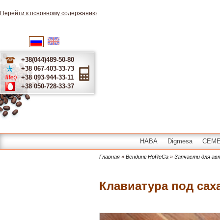
Перейти к основному содержанию
English
Українська
Русский
+38(044)489-50-80
+38 067-403-33-73
+38 093-944-33-11
+38 050-728-33-37
HABA
Digmesa
CEME 
Главная
»
Вендинг HoReCa
»
Запчасти для а
Клавиатура под сах