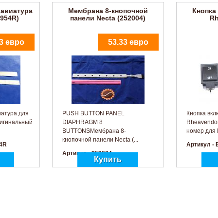
лавиатура
Мембрана 8-кнопочной
Кнопка
954R)
панели Necta (252004)
Rh
3 евро
53.33 евро
иатура для
PUSH BUTTON PANEL
Кнопка вкл
игинальный
DIAPHRAGM 8
Rheavendo
BUTTONSМембрана 8-
номер для 
кнопочной панели Necta (...
54R
Артикул -
Артикул - 252004
итания
Клавиатура Mini
9.64 евро
62.63 евро