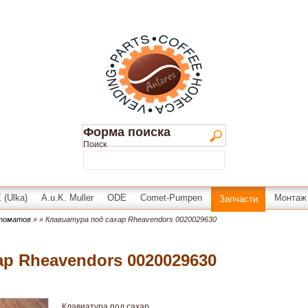
Форма поиска
Поиск
(Ulka)
A.u.K. Muller
ODE
Comet-Pumpen
Монтаж
Запчасти
втоматов
»
» Клавиатура под сахар Rheavendors 0020029630
ар Rheavendors 0020029630
Клавиатура под сахар