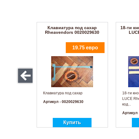
Клавиатура под сахар
18-ти к
Rheavendors 0020029630
LUCE
19.75 евро
Клавиатура под сахар
18-ти кн
LUCE Rh
Артикул - 0020029630
код...
Артикул 
Кнопка включения Mini
Rheavendors