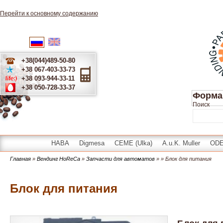
Перейти к основному содержанию
English
Українська
Русский
+38(044)489-50-80
+38 067-403-33-73
+38 093-944-33-11
+38 050-728-33-37
Форма
Поиск
HABA
Digmesa
CEME (Ulka)
A.u.K. Muller
OD
Главная
»
Вендинг HoReCa
»
Запчасти для автоматов
»
» Блок для питания
Блок для питания