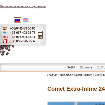
Перейти к основному содержанию
English
Українська
Русский
+38(044)489-50-80
+38 067-403-33-73
+38 093-944-33-11
+38 050-728-33-37
HABA
Digmesa
CEME 
Главная
»
Прдукция
»
Comet-Pumpen
» Comet Ex
Comet Extra-Inline 2