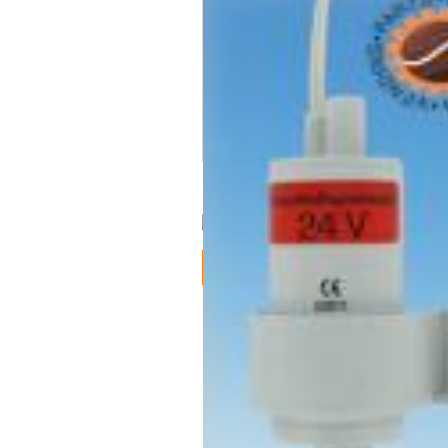
1005.02.24_extra-inline_24v.pdf
Артикул -
1005.02
0.00 евро
Товар в наличии
Заказать