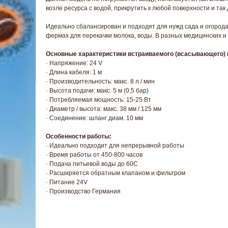
возле ресурса с водой, прикрутить к любой поверхности и так
Идеально сбалансирован и подходят для нужд сада и огород
фермах для перекачки молока, воды. В разных медицинских и
Основные характеристики встраиваемого (всасывающего) на
· Напряжение: 24 V
· Длина кабеля: 1 м
· Производительность: макс. 8 л / мин
· Высота подачи: макс. 5 м (0,5 бар)
· Потребляемая мощность: 15-25 Вт
· Диаметр / высота: макс. 38 мм / 125 мм
· Соединение: шланг диам. 10 мм
.24
Особенности работы:
 -
под заказ
· Идеально подходит для непрерывной работы
· Время работы от 450-800 часов
· Подача питьевой воды до 60С
· Расширяется обратным клапаном и фильтром
· Питание 24V
· Производство Германия