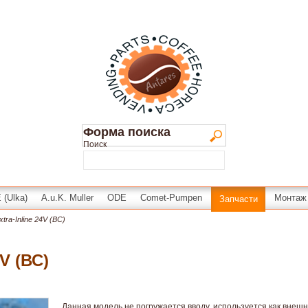
Форма поиска
Поиск
(Ulka)
A.u.K. Muller
ODE
Comet-Pumpen
Монтаж
Запчасти
tra-Inline 24V (ВС)
4V (ВС)
Данная модель не погружается вводу, используется как внешн