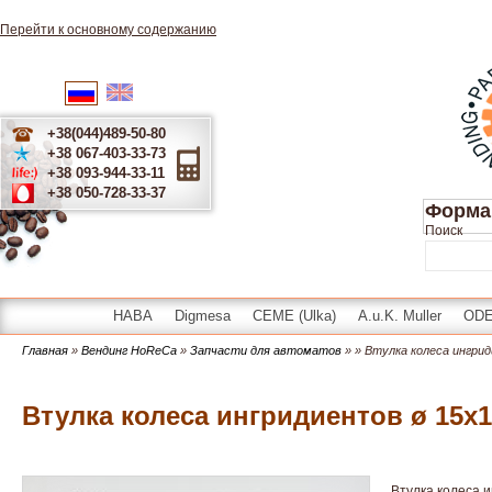
Перейти к основному содержанию
English
Українська
Русский
+38(044)489-50-80
+38 067-403-33-73
+38 093-944-33-11
+38 050-728-33-37
Форма
Поиск
HABA
Digmesa
CEME (Ulka)
A.u.K. Muller
OD
Главная
»
Вендинг HoReCa
»
Запчасти для автоматов
»
» Втулка колеса ингри
Втулка колеса ингридиентов ø 15x1
Втулка колеса и