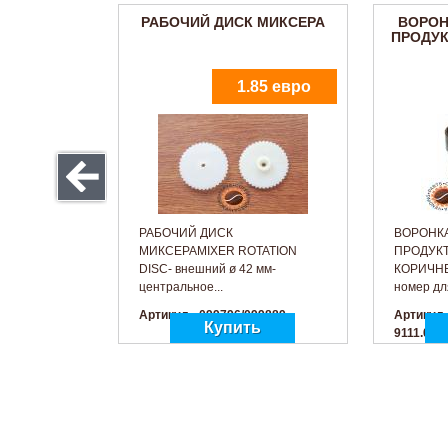
РАБОЧИЙ ДИСК МИКСЕРА
ВОРОН
ПРОДУК
1.85 евро
РАБОЧИЙ ДИСК
ВОРОНК
МИКСЕРАMIXER ROTATION
ПРОДУКТ
DISC- внешний ø 42 мм-
КОРИЧНЕ
центральное...
номер для
Артикул - 099796/099889
Артикул -
9111.009
БЛОКИРОВОЧНОЕ КОЛЬЦО
Ни
ВОРОНКИ МИКСЕРА
4.72 евро