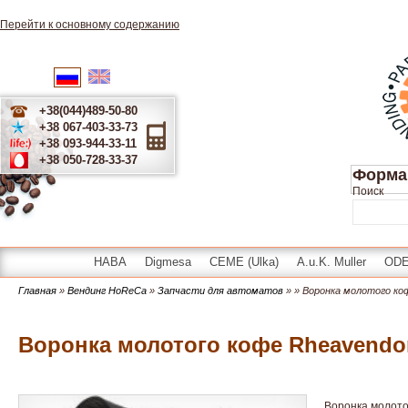
Перейти к основному содержанию
English
Українська
Русский
+38(044)489-50-80
+38 067-403-33-73
+38 093-944-33-11
+38 050-728-33-37
Форма
Поиск
HABA
Digmesa
CEME (Ulka)
A.u.K. Muller
OD
Главная
»
Вендинг HoReCa
»
Запчасти для автоматов
»
» Воронка молотого ко
Воронка молотого кофе Rheavendor
Воронка молото