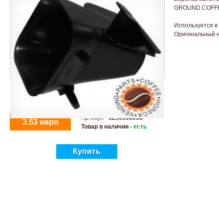
GROUND COFF
Используется в
Оригинальный н
Артикул -
0250008036
3.53 евро
Товар в наличии -
есть
Купить