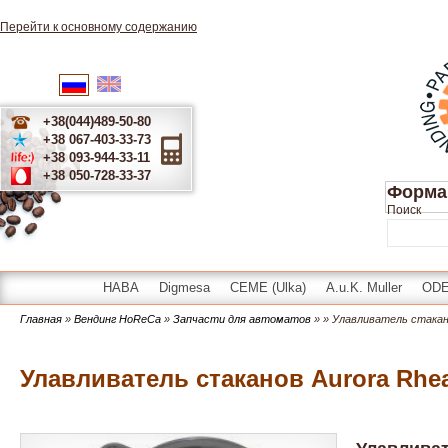
Перейти к основному содержанию
English
Українська
Русский
+38(044)489-50-80
+38 067-403-33-73
+38 093-944-33-11
+38 050-728-33-37
Форма
Поиск
HABA
Digmesa
CEME (Ulka)
A.u.K. Muller
OD
Главная
»
Вендинг HoReCa
»
Запчасти для автоматов
»
» Улавливатель стакан
Улавливатель стаканов Aurora Rhe