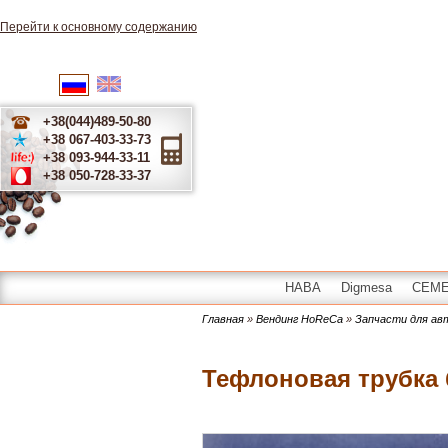
Перейти к основному содержанию
English
Українська
Русский
+38(044)489-50-80
+38 067-403-33-73
+38 093-944-33-11
+38 050-728-33-37
HABA
Digmesa
CEME 
Главная
»
Вендинг HoReCa
»
Запчасти для а
Тефлоновая трубка 