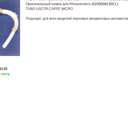
Оригиналыный номер для Rheavendors (
0250008130CL
)
TUBO USCITA CAFFE' MICRO
Подходит для всех моделей зерновых вендинговых автоматов
8130
 -
есть