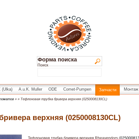
Форма поиска
Поиск
(Ulka)
A.u.K. Muller
ODE
Comet-Pumpen
Монтаж
Запчасти
втоматов
»
» Тефлоновая трубка бривера верхняя (0250008130CL)
бривера верхняя (0250008130CL)
Тефлоновая трубка бривера верхняя Rheavendors (
02500081