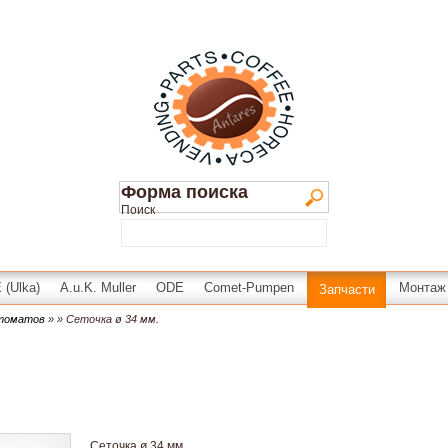
Форма поиска
Поиск
(Ulka)
A.u.K. Muller
ODE
Comet-Pumpen
Монтаж
Запчасти
втоматов
»
» Сеточка ø 34 мм.
Сеточка ø 34 мм