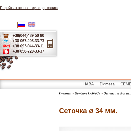
Перейти к основному содержанию
English
Українська
Русский
+38(044)489-50-80
+38 067-403-33-73
+38 093-944-33-11
+38 050-728-33-37
HABA
Digmesa
CEME 
Главная
»
Вендинг HoReCa
»
Запчасти для а
Сеточка ø 34 мм.