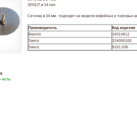
SPOUT ø 34 mm
Сеточка ø 34 мм. подходит на модели кофейных и торговых а
Производитель
Код изделия
Bianchi
16014812
Saeco
324000100
Saeco
9161.036
36
 -
есть