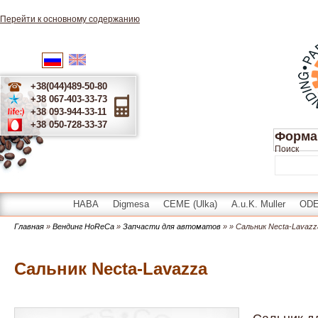
Перейти к основному содержанию
English
Українська
Русский
+38(044)489-50-80
+38 067-403-33-73
+38 093-944-33-11
+38 050-728-33-37
Форма
Поиск
HABA
Digmesa
CEME (Ulka)
A.u.K. Muller
OD
Главная
»
Вендинг HoReCa
»
Запчасти для автоматов
»
» Сальник Necta-Lavazz
Сальник Necta-Lavazza