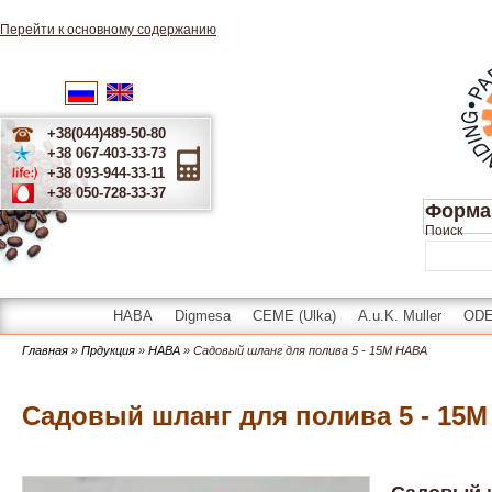
Перейти к основному содержанию
English
Українська
Русский
+38(044)489-50-80
+38 067-403-33-73
+38 093-944-33-11
+38 050-728-33-37
Форма
Поиск
HABA
Digmesa
CEME (Ulka)
A.u.K. Muller
OD
Главная
»
Прдукция
»
HABA
» Садовый шланг для полива 5 - 15M HABA
Садовый шланг для полива 5 - 15