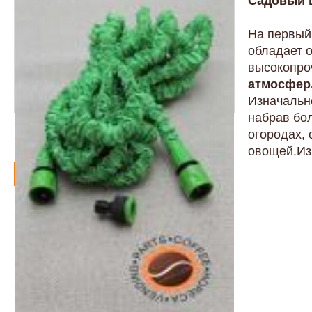
Садовый ш
На первый 
обладает 
высокопро
атмосфе
Изначально
набрав бо
огородах, 
овощей.
Из
Артикул -
2402670
23.00 евро
Товар в наличии -
есть
Купить