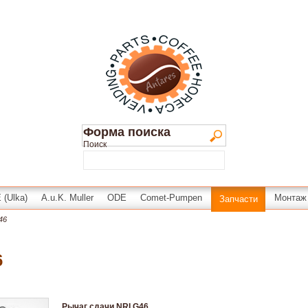
Форма поиска
Поиск
(Ulka)
A.u.K. Muller
ODE
Comet-Pumpen
Монтаж
Запчасти
46
6
Рычаг сдачи NRI G46