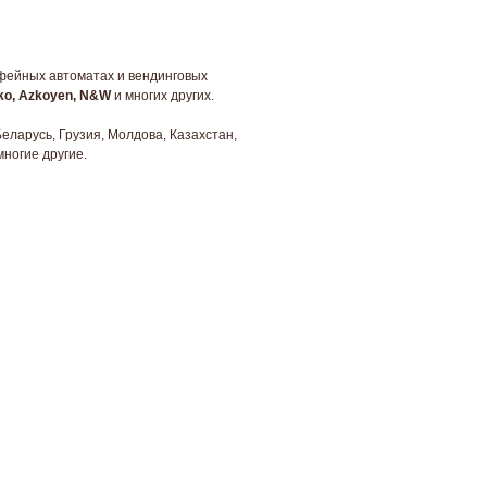
офейных автоматах и вендинговых
kko, Azkoyen, N&W
и многих других.
Беларусь, Грузия, Молдова, Казахстан,
многие другие.