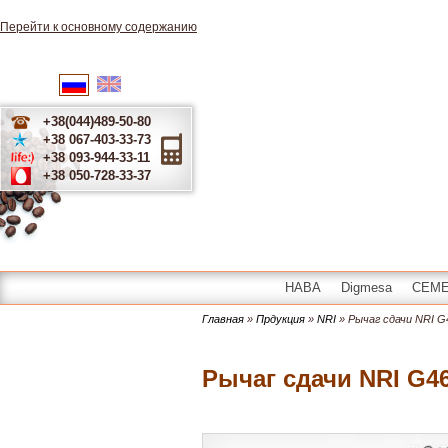
Перейти к основному содержанию
English
Українська
Русский
+38(044)489-50-80
+38 067-403-33-73
+38 093-944-33-11
+38 050-728-33-37
HABA
Digmesa
CEME 
Главная
»
Прдукция
»
NRI
» Рычаг сдачи NRI G
Рычаг сдачи NRI G4