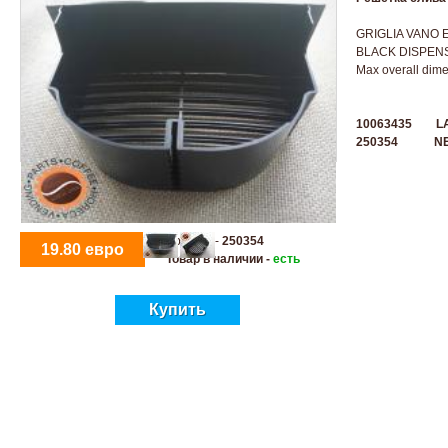
GRIGLIA VANO
BLACK DISPEN
Max overall di
10063435 L
250354 NEC
Артикул -
250354
19.80 евро
Товар в наличии -
есть
Купить