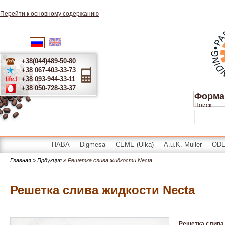
Перейти к основному содержанию
English
Українська
Русский
+38(044)489-50-80
+38 067-403-33-73
+38 093-944-33-11
+38 050-728-33-37
Форма
Поиск
HABA
Digmesa
CEME (Ulka)
A.u.K. Muller
OD
Главная
»
Прдукция
» Решетка слива жидкости Necta
Решетка слива жидкости Necta
Решетка слива