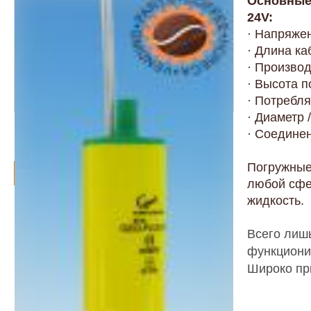
Основные
24V:
· Напряжен
· Длина ка
· Производ
· Высота по
· Потребля
· Диаметр 
· Соединен
Погружные
Артикул -
1635.87.00
36.50 евро
Товар в наличии -
под заказ
любой сфе
жидкость.
Заказать
Всего лишь
функциони
Широко пр