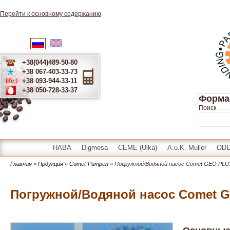
Перейти к основному содержанию
English
Українська
Русский
+38(044)489-50-80
+38 067-403-33-73
+38 093-944-33-11
+38 050-728-33-37
Форма
Поиск
HABA
Digmesa
CEME (Ulka)
A.u.K. Muller
OD
Главная
»
Прдукция
»
Comet-Pumpen
» Погружной/Водяной насос Comet GEO PLU
Погружной/Водяной насос Comet 