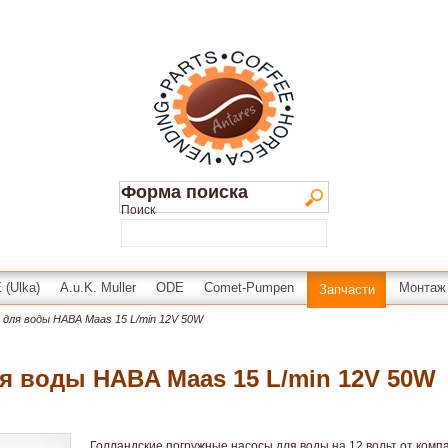
Форма поиска
Поиск
(Ulka)
A.u.K. Muller
ODE
Comet-Pumpen
Монтаж
Запчасти
 для воды HABA Maas 15 L/min 12V 50W
я воды HABA Maas 15 L/min 12V 50W
Голландские погружные насосы для воды на 12 вольт от ком