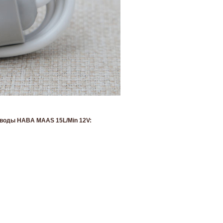
ы HABA MAAS 15L/Min 12V: