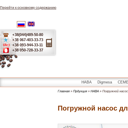
Перейти к основному содержанию
English
Українська
Русский
+38(044)489-50-80
+38 067-403-33-73
+38 093-944-33-11
+38 050-728-33-37
HABA
Digmesa
CEME 
Главная
»
Прдукция
»
HABA
» Погружной насос
Погружной насос дл