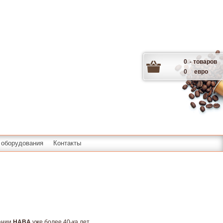
0
- товаров
0
евро
 оборудования
Контакты
пании
HABA
уже более 40-ка лет