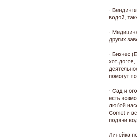
· Вендинге
водой, так
· Медицина
других зав
· Бизнес (
хот-догов,
деятельнос
помогут п
· Сад и ог
есть возм
любой насо
Comet и вс
подачи во
Линейка п