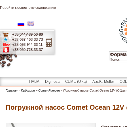
Перейти к основному содержанию
English
Українська
Русский
+38(044)489-50-80
+38 067-403-33-73
+38 093-944-33-11
+38 050-728-33-37
Форма
Поиск
HABA
Digmesa
CEME (Ulka)
A.u.K. Muller
OD
Главная
»
Прдукция
»
Comet-Pumpen
» Погружной насос Comet Ocean 12V (Обрат
Погружной насос Comet Ocean 12V