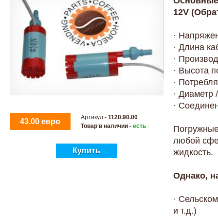
Основные 
12V (Обра
· Напряжен
· Длина ка
· Производ
· Высота п
· Потребля
· Диаметр 
· Соединен
Артикул -
1120.90.00
43.00 евро
Товар в наличии -
есть
Погружные
любой сфе
Купить
жидкость.
Однако, н
· Сельско
и т.д.)