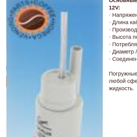
Основные 
12V:
· Напряжен
· Длина ка
· Производ
· Высота по
· Потребля
· Диаметр 
· Соединен
1530.78.00_lux-plus.pdf
Погружные
Артикул -
1530.78.00
любой сфе
27.13 евро
Товар в наличии -
под заказ
жидкость.
Заказать