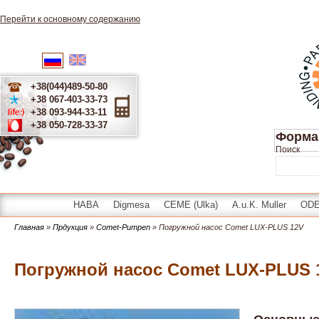
Перейти к основному содержанию
English
Українська
Русский
+38(044)489-50-80
+38 067-403-33-73
+38 093-944-33-11
+38 050-728-33-37
Форма
Поиск
HABA
Digmesa
CEME (Ulka)
A.u.K. Muller
OD
Главная
»
Прдукция
»
Comet-Pumpen
» Погружной насос Comet LUX-PLUS 12V
Погружной насос Comet LUX-PLUS 