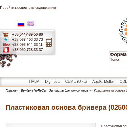
Перейти к основному содержанию
English
Українська
Русский
+38(044)489-50-80
+38 067-403-33-73
+38 093-944-33-11
+38 050-728-33-37
Форма
Поиск
HABA
Digmesa
CEME (Ulka)
A.u.K. Muller
OD
Главная
»
Вендинг HoReCa
»
Запчасти для автоматов
»
» Пластиковая основа 
Пластиковая основа бривера (0250
Пластиковая ос