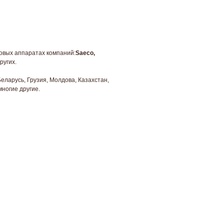
овых аппаратах компаний:
Saeco,
ругих.
Беларусь, Грузия, Молдова, Казахстан,
многие другие.