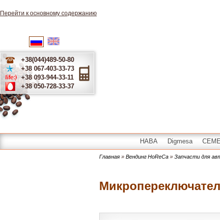
Перейти к основному содержанию
English
Українська
Русский
+38(044)489-50-80
+38 067-403-33-73
+38 093-944-33-11
+38 050-728-33-37
HABA
Digmesa
CEME 
Главная
»
Вендинг HoReCa
»
Запчасти для а
Микропереключатель