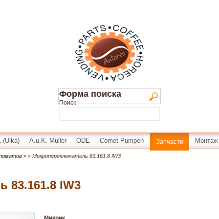
Форма поиска
Поиск
(Ulka)
A.u.K. Muller
ODE
Comet-Pumpen
Монтаж
Запчасти
втоматов
»
» Микропереключатель 83.161.8 IW3
 83.161.8 IW3
Микрик