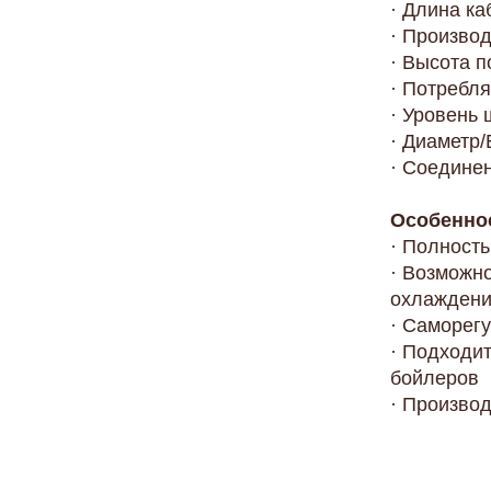
· Длина ка
· Производ
· Высота п
· Потребля
· Уровень 
· Диаметр
· Соединен
Особенно
· Полност
· Возможн
охлаждени
· Саморег
· Подходит
бойлеров
· Произво