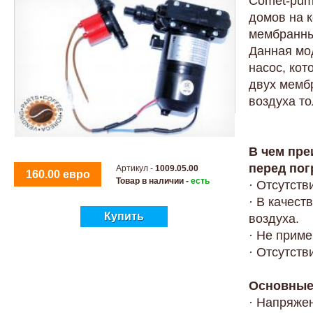
Comet-pum
домов на к
мембранны
Данная мо
насос, ко
двух мемб
воздуха т
В чем пр
перед по
Артикул -
1009.05.00
160.00 евро
Товар в наличии -
есть
· Отсутств
· В качест
Купить
воздуха.
· Не прим
· Отсутств
Основные 
· Напряжен