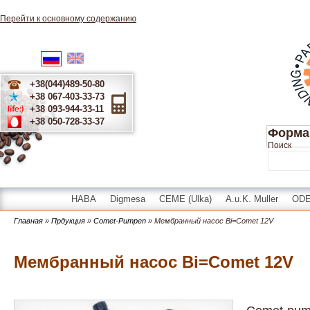
Перейти к основному содержанию
English
Українська
Русский
+38(044)489-50-80
+38 067-403-33-73
+38 093-944-33-11
+38 050-728-33-37
Форма
Поиск
HABA
Digmesa
CEME (Ulka)
A.u.K. Muller
OD
Главная
»
Прдукция
»
Comet-Pumpen
» Мембранный насос Bi=Comet 12V
Мембранный насос Bi=Comet 12V