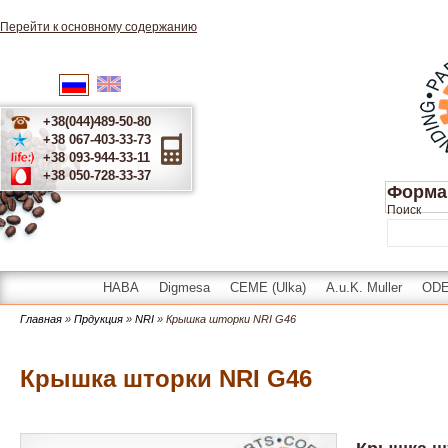
Перейти к основному содержанию
English
Українська
Русский
+38(044)489-50-80
+38 067-403-33-73
+38 093-944-33-11
+38 050-728-33-37
Форма
Поиск
HABA
Digmesa
CEME (Ulka)
A.u.K. Muller
OD
Главная
»
Прдукция
»
NRI
» Крышка шторки NRI G46
Крышка шторки NRI G46