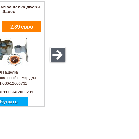
вая защелка двери
Saeco
2.89 евро
я защелка
инальный номер для
1.036/12000731
NF11.036/12000731