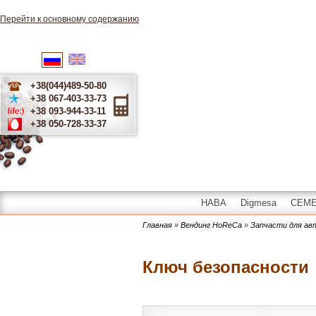
Перейти к основному содержанию
English
Українська
Русский
+38(044)489-50-80
+38 067-403-33-73
+38 093-944-33-11
+38 050-728-33-37
HABA
Digmesa
CEME 
Главная
»
Вендинг HoReCa
»
Запчасти для а
Ключ безопасности