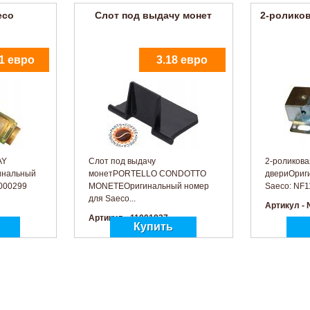
eco
Слот под выдачу монет
2-ролико
1 евро
3.18 евро
AY
Слот под выдачу
2-роликова
инальный
монетPORTELLO CONDOTTO
двериОриг
1000299
MONETEОригинальный номер
Saeco: NF1
для Saeco...
Артикул - 
Артикул - 11001837
яя выбора
Панель передняя выбора
ков
напитков
5.65 евро
21.40 евро