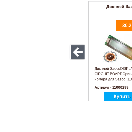
Дисплей Sa
36.2
Дисплей SaecoDISPL
CIRCUIT BOARDОриг
номера для Saeco: 1
Артикул - 11000299
Панель задн
напит
1