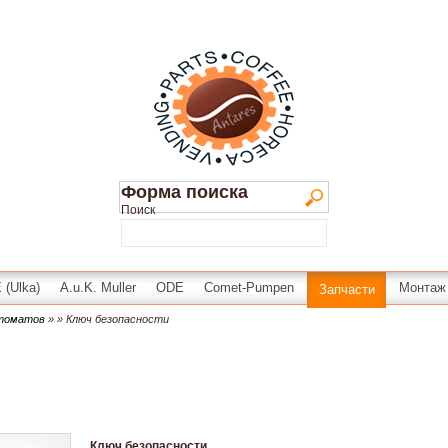
Форма поиска
Поиск
(Ulka)
A.u.K. Muller
ODE
Comet-Pumpen
Монтаж
Запчасти
втоматов
»
» Ключ безопасности
Ключ безопасности