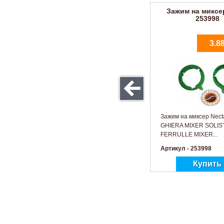
Зажим на миксе
253998
3.8
Зажим на миксер Nec
GHIERA MIXER SOLIS
FERRULLE MIXER...
Артикул - 253998
Прокладка мик