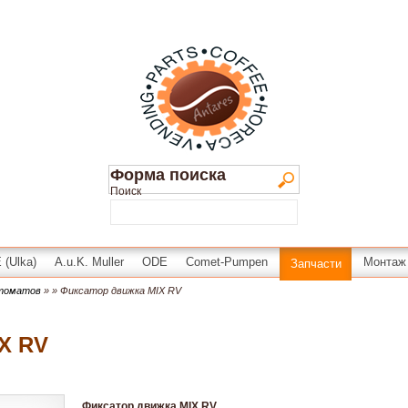
Форма поиска
Поиск
(Ulka)
A.u.K. Muller
ODE
Comet-Pumpen
Монтаж
Запчасти
втоматов
»
» Фиксатор движка MIX RV
X RV
Фиксатор движка MIX RV