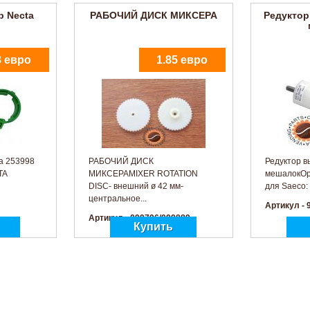
р Necta
РАБОЧИЙ ДИСК МИКСЕРА
Редуктор
8 евро
1.85 евро
ta 253998
РАБОЧИЙ ДИСК
Редуктор в
TA
МИКСЕРАMIXER ROTATION
мешалокОр
DISC- внешний ø 42 мм-
для Saeco: 
центральное...
Артикул - 
Артикул - 099796/099889
сера ø 63 мм
КРЫШКА ВОРОНКИ
0.93 евро
1.88 евро