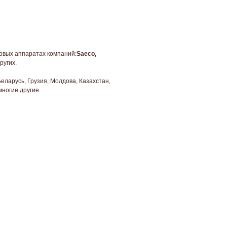
овых аппаратах компаний:
Saeco,
ругих.
Беларусь, Грузия, Молдова, Казахстан,
многие другие.