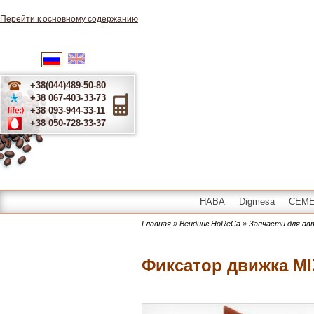
Перейти к основному содержанию
English
Українська
Русский
+38(044)489-50-80
+38 067-403-33-73
+38 093-944-33-11
+38 050-728-33-37
HABA
Digmesa
CEME 
Главная
»
Вендинг HoReCa
»
Запчасти для а
Фиксатор движка MI