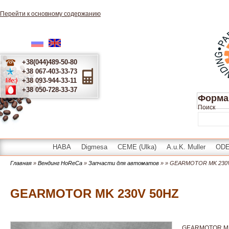
Перейти к основному содержанию
Русский
English
Українська
+38(044)489-50-80
+38 067-403-33-73
+38 093-944-33-11
+38 050-728-33-37
Форма
Поиск
HABA
Digmesa
CEME (Ulka)
A.u.K. Muller
OD
Главная
»
Вендинг HoReCa
»
Запчасти для автоматов
»
» GEARMOTOR MK 230
GEARMOTOR MK 230V 50HZ
GEARMOTOR MK