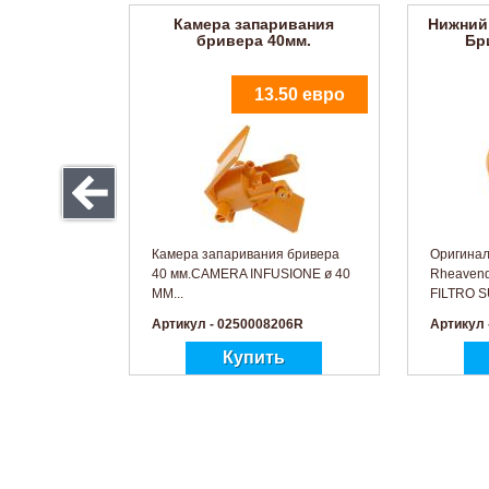
Камера запаривания
Нижний
бривера 40мм.
Бр
13.50 евро
Камера запаривания бривера
Оригинал
40 мм.CAMERA INFUSIONE ø 40
Rheavend
MM...
FILTRO S
Артикул - 0250008206R
Артикул 
O-RING 03256 for coffee-
Прок
grinder
1.32 евро